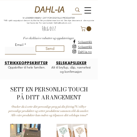
DAHL-IA
VI LEVERER INNEN 1-24T FOR DIGITALE PRODUKTER
*NB: sjekk søppelpost dersom du ikke har fått produktet innen kort tid. Det skjer dessverre at våre e-poster
kan havne der. For rask kontakt:
Dahl-ia@outlook.com
Følg oss!
For eksklusive rabatter og oppdateringer.
Solaastrikk
Email
Solaastrikk
Send
Dahl-ia.no
STRIKKEOPPSKRIFTER
SELSKAPSLEKER
Oppskrifter til hele familien.
Alt til bryllup, dåp, navnefest
og konfirmasjon
SETT EN PERSONLIG TOUCH
PÅ DITT ARANGEMENT
Ønsker du å sette ditt personlige preg på din feiring? Vi tilbyr
personlige produkter og setter produktene sammen slik du ønsker.
Alle våre produkter kan endres og tilpasses ditt selskaps tema*