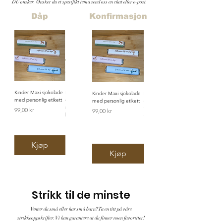
DU ønsker. Ønsker du et spesifikt tema send oss en chat eller e-post.
Dåp
Konfirmasjon
Kinder Maxi sjokolade
Personlig
Velkomstskilt til dåp
Kinder Maxi sjokolade
Konfirmasjonsbingo /
med personlig etikett
dåpsark/navnefest
med personlig etikett
dåpsbingo med 50
Pris
900,00 kr
med spådom -
forskjellige ark - valgfritt
Pris
99,00 kr
Pris
99,00 kr
brun/beige
tema/farge
Pris
199,00 kr
Pris
129,00 kr
Kjøp
Kjøp
Kjøp
Kjøp
Strikk til de minste
Venter du små eller har små barn? Ta en titt på våre
strikkeoppskrifter. Vi kan garantere at du finner noen favoritter!