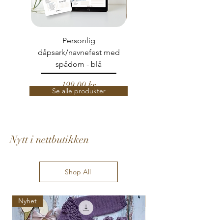
Personlig
Alfabetet - Læringsplakat
dåpsark/navnefest med
spådom - blå
Pris
199,00 kr
Se alle produkter
Nytt i nettbutikken
Shop All
Nyhet
Nyhet