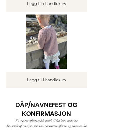
Legg til i handlekurv
Legg til i handlekurv
DÅP/NAVNEFEST OG
KONFIRMASJON
Få et personifisert spådomsark til ditt barn med våre
dåpsark/konfirmasjonsark. Disse kan personifiseres og tilpasses slik