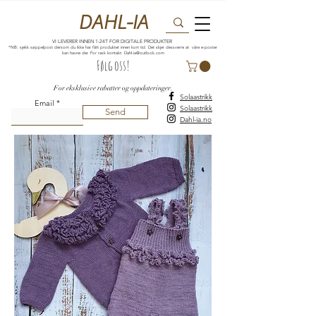
DAHL-IA
VI LEVERER INNEN 1-24T FOR DIGITALE PRODUKTER
*NB: sjekk søppelpost dersom du ikke har fått produktet innen kort tid. Det skjer dessverre at våre e-poster
kan havne der. For rask kontakt:
Dahl-ia@outlook.com
Følg oss!
For eksklusive rabatter og oppdateringer.
Solaastrikk
Email
Solaastrikk
Send
Dahl-ia.no