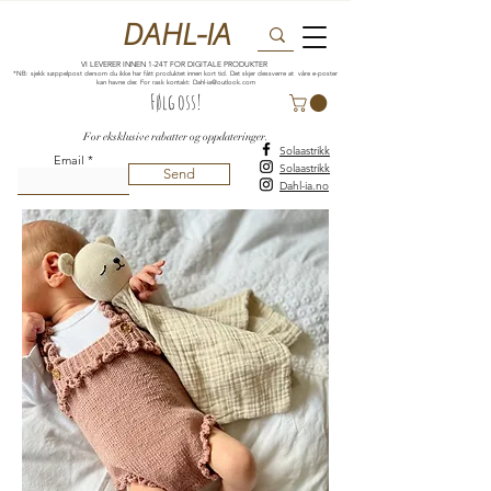
DAHL-IA
VI LEVERER INNEN 1-24T FOR DIGITALE PRODUKTER
*NB: sjekk søppelpost dersom du ikke har fått produktet innen kort tid. Det skjer dessverre at våre e-poster
kan havne der. For rask kontakt:
Dahl-ia@outlook.com
Følg oss!
For eksklusive rabatter og oppdateringer.
Solaastrikk
Email
Solaastrikk
Send
Dahl-ia.no