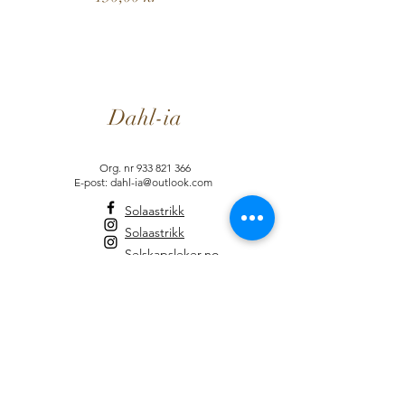
Dahl-ia
Org. nr
933 821 366
E-post: dahl-ia@outlook.com
Solaastrikk
Solaastrikk
Selskapsleker.no
Informasjon
Brukervilkår