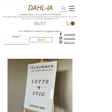
DAHL-IA
VI LEVERER INNEN 1-24T FOR DIGITALE PRODUKTER
*NB: sjekk søppelpost dersom du ikke har fått produktet innen kort tid. Det skjer dessverre at våre e-poster
kan havne der. For rask kontakt:
Dahl-ia@outlook.com
Følg oss!
For eksklusive rabatter og oppdateringer.
Solaastrikk
Email
Solaastrikk
Send
Dahl-ia.no