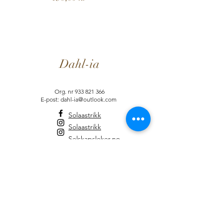
Dahl-ia
Org. nr
933 821 366
E-post: dahl-ia@outlook.com
Solaastrikk
Solaastrikk
Selskapsleker.no
Informasjon
Brukervilkår