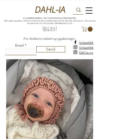
DAHL-IA
VI LEVERER INNEN 1-24T FOR DIGITALE PRODUKTER
*NB: sjekk søppelpost dersom du ikke har fått produktet innen kort tid. Det skjer dessverre at våre e-poster
kan havne der. For rask kontakt:
Dahl-ia@outlook.com
Følg oss!
For eksklusive rabatter og oppdateringer.
Solaastrikk
Email
Solaastrikk
Send
Dahl-ia.no