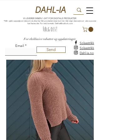
DAHL-IA
VI LEVERER INNEN 1-24T FOR DIGITALE PRODUKTER
*NB: sjekk søppelpost dersom du ikke har fått produktet innen kort tid. Det skjer dessverre at våre e-poster
kan havne der. For rask kontakt:
Dahl-ia@outlook.com
Følg oss!
For eksklusive rabatter og oppdateringer.
Solaastrikk
Email
Solaastrikk
Send
Dahl-ia.no