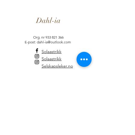
Dahl-ia
Org. nr
933 821 366
E-post: dahl-ia@outlook.com
Solaastrikk
Solaastrikk
Selskapsleker.no
Informasjon
Brukervilkår
Dahl-ia-Fordelsprogram