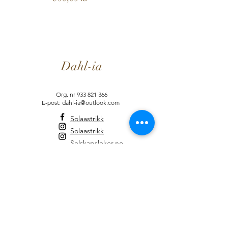
Dahl-ia
Org. nr
933 821 366
E-post: dahl-ia@outlook.com
Solaastrikk
Solaastrikk
Selskapsleker.no
Informasjon
Brukervilkår