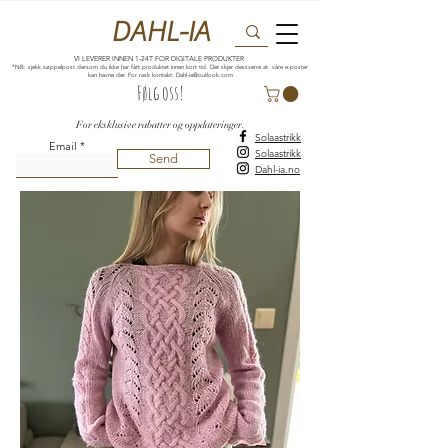
DAHL-IA
VI LEVERER INNEN 1-24T FOR DIGITALE PRODUKTER
*NB: sjekk søppelpost dersom du ikke har fått produktet innen kort tid. Det skjer dessverre at våre e-poster
kan havne der. For rask kontakt:
Dahl-ia@outlook.com
Følg oss!
For eksklusive rabatter og oppdateringer.
Solaastrikk
Email
Solaastrikk
Send
Dahl-ia.no