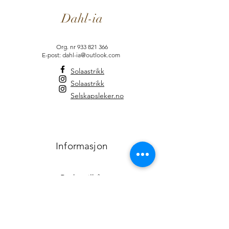
Dahl-ia
Org. nr
933 821 366
E-post: dahl-ia@outlook.com
Solaastrikk
Solaastrikk
Selskapsleker.no
Informasjon
Brukervilkår
Dahl-ia-Fordelsprogram