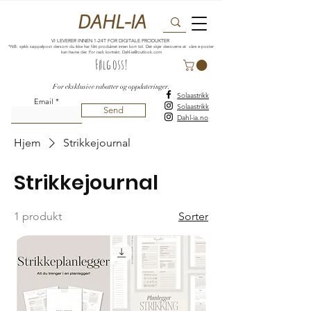
DAHL-IA
VI LEVERER INNEN 1-24T FOR DIGITALE PRODUKTER
*NB: sjekk søppelpost dersom du ikke har fått produktet innen kort tid. Det skjer dessverre at våre e-poster
kan havne der. For rask kontakt:
Dahl-ia@outlook.com
Følg oss!
For eksklusive rabatter og oppdateringer.
Solaastrikk
Email
Solaastrikk
Send
Dahl-ia.no
Hjem
Strikkejournal
Strikkejournal
1 produkt
Sorter