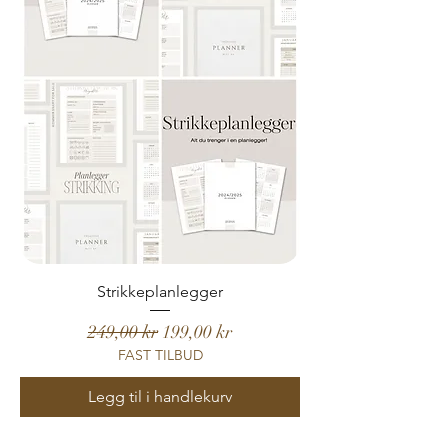
Strikkeplanlegger
Vanlig pris
Salgspris
249,00 kr
199,00 kr
FAST TILBUD
Legg til i handlekurv