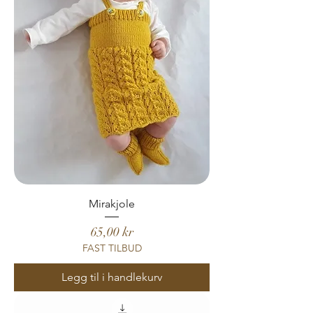
Mirakjole
Pris
65,00 kr
FAST TILBUD
Legg til i handlekurv