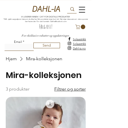
DAHL-IA
VI LEVERER INNEN 1-24T FOR DIGITALE PRODUKTER
*NB: sjekk søppelpost dersom du ikke har fått produktet innen kort tid. Det skjer dessverre at våre e-poster
kan havne der. For rask kontakt:
Dahl-ia@outlook.com
Følg oss!
For eksklusive rabatter og oppdateringer.
Solaastrikk
Email
Solaastrikk
Send
Dahl-ia.no
Hjem
Mira-kolleksjonen
Mira-kolleksjonen
3 produkter
Filtrer og sorter