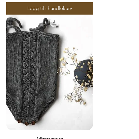
Legg til i handlekurv
Miraromper