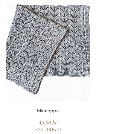
Mirateppe
Pris
45,00 kr
FAST TILBUD