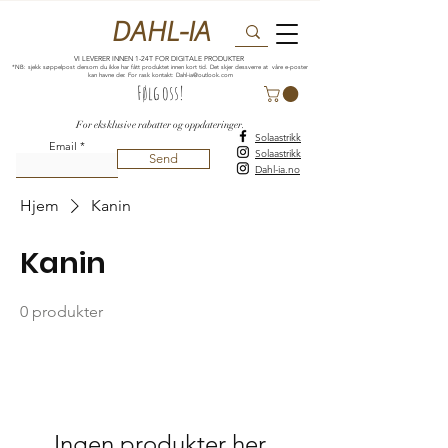
DAHL-IA
VI LEVERER INNEN 1-24T FOR DIGITALE PRODUKTER
*NB: sjekk søppelpost dersom du ikke har fått produktet innen kort tid. Det skjer dessverre at våre e-poster
kan havne der. For rask kontakt:
Dahl-ia@outlook.com
Følg oss!
For eksklusive rabatter og oppdateringer.
Solaastrikk
Email
Solaastrikk
Send
Dahl-ia.no
Hjem
Kanin
Kanin
0 produkter
Ingen produkter her