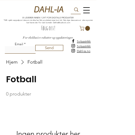
DAHL-IA
VI LEVERER INNEN 1-24T FOR DIGITALE PRODUKTER
*NB: sjekk søppelpost dersom du ikke har fått produktet innen kort tid. Det skjer dessverre at våre e-poster
kan havne der. For rask kontakt:
Dahl-ia@outlook.com
Følg oss!
For eksklusive rabatter og oppdateringer.
Solaastrikk
Email
Solaastrikk
Send
Dahl-ia.no
Hjem
Fotball
Fotball
0 produkter
Ingen produkter her