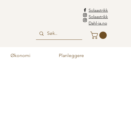
Solaastrikk
Solaastrikk
Dahl-ia.no
Økonomi
Planleggere