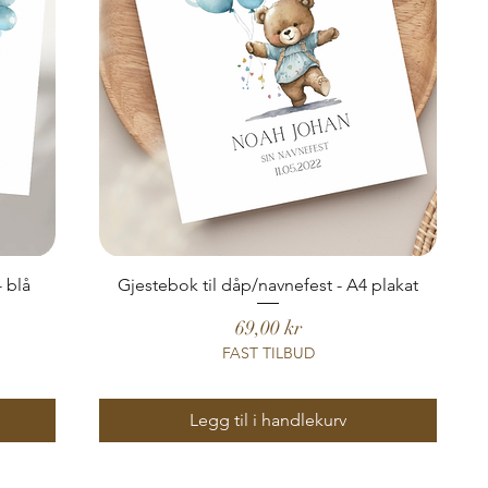
 blå
Gjestebok til dåp/navnefest - A4 plakat
Pris
69,00 kr
FAST TILBUD
Legg til i handlekurv