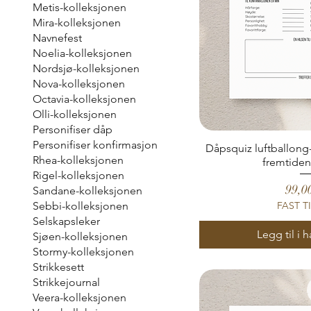
Metis-kolleksjonen
Mira-kolleksjonen
Navnefest
Noelia-kolleksjonen
Nordsjø-kolleksjonen
Nova-kolleksjonen
Octavia-kolleksjonen
Olli-kolleksjonen
Personifiser dåp
Personifiser konfirmasjon
Dåpsquiz luftballon
Rhea-kolleksjonen
fremtide
Rigel-kolleksjonen
Pris
99,0
Sandane-kolleksjonen
FAST T
Sebbi-kolleksjonen
Selskapsleker
Legg til i 
Sjøen-kolleksjonen
Stormy-kolleksjonen
Strikkesett
Strikkejournal
Veera-kolleksjonen