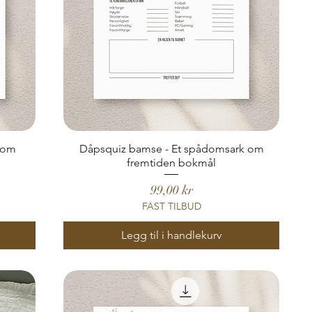
k om
Dåpsquiz bamse - Et spådomsark om
fremtiden bokmål
Pris
99,00 kr
FAST TILBUD
Legg til i handlekurv