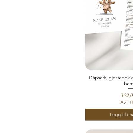
Dåpsark, gjestebok 
bam
Pris
349,0
FAST T
Legg til i 