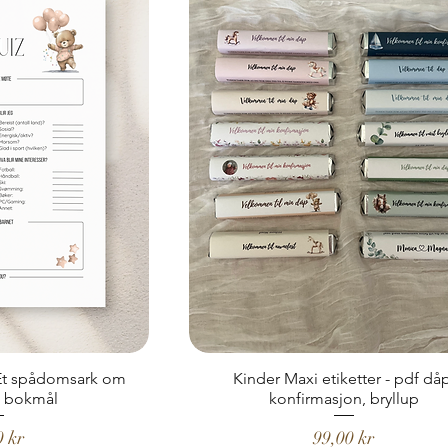
Et spådomsark om
Kinder Maxi etiketter - pdf då
n bokmål
konfirmasjon, bryllup
Pris
0 kr
99,00 kr