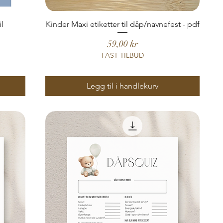
il
Kinder Maxi etiketter til dåp/navnefest - pdf
Pris
59,00 kr
FAST TILBUD
Legg til i handlekurv