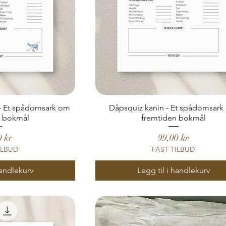
g- Et spådomsark om
Dåpsquiz kanin - Et spådomsar
n bokmål
fremtiden bokmål
Pris
0 kr
99,00 kr
ILBUD
FAST TILBUD
handlekurv
Legg til i handlekurv