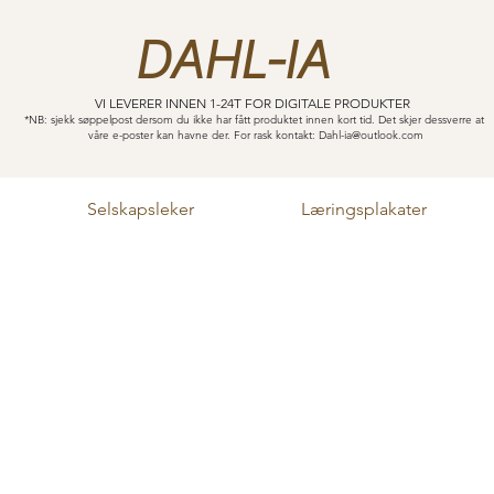
DAHL-IA
VI LEVERER INNEN 1-24T FOR DIGITALE PRODUKTER
*NB: sjekk søppelpost dersom du ikke har fått produktet innen kort tid. Det skjer dessverre at
våre e-poster kan havne der. For rask kontakt:
Dahl-ia@outlook.com
Selskapsleker
Læringsplakater