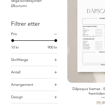
Vega-kolleksjonen
Økonomi
Filtrer etter
Pris
10 kr
900 kr
Skriftfarge
Antall
1
Arrangement
10
Dåpsquiz bamse - 
Baby Shower
15
fremtide
Design
Bryllup
20
Pris
99,0
Personlig design etter