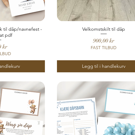
 til dåp/navnefest -
Velkomstskilt til dåp
at pdf
Pris
900,00 kr
0 kr
FAST TILBUD
ILBUD
handlekurv
Legg til i handlekurv