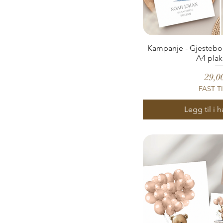
Gyngehest lilla
Gyngehest rosa
Kampanje - Gjestebok
A4 plak
Pris
29,0
FAST T
Legg til i 