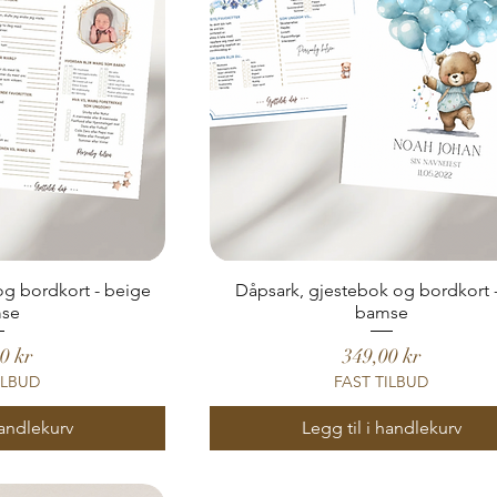
og bordkort - beige
Dåpsark, gjestebok og bordkort -
se
bamse
Pris
0 kr
349,00 kr
ILBUD
FAST TILBUD
handlekurv
Legg til i handlekurv