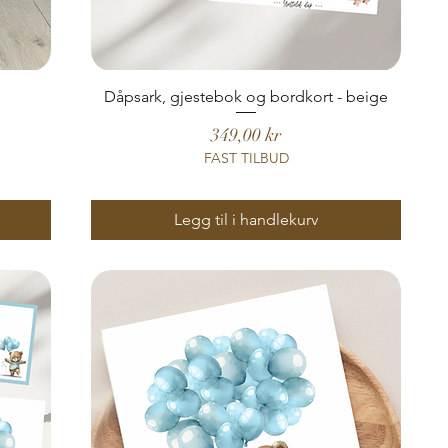
Dåpsark, gjestebok og bordkort - beige
Pris
349,00 kr
FAST TILBUD
Legg til i handlekurv