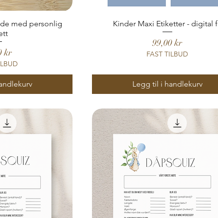
ade med personlig
Kinder Maxi Etiketter - digital f
ett
Pris
99,00 kr
0 kr
FAST TILBUD
ILBUD
handlekurv
Legg til i handlekurv