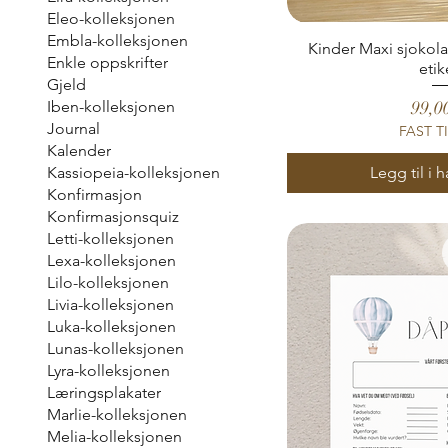
Eleo-kolleksjonen
Embla-kolleksjonen
Kinder Maxi sjokol
Enkle oppskrifter
etik
Gjeld
Pris
99,0
Iben-kolleksjonen
Journal
FAST T
Kalender
Legg til i 
Kassiopeia-kolleksjonen
Konfirmasjon
Konfirmasjonsquiz
Letti-kolleksjonen
Lexa-kolleksjonen
Lilo-kolleksjonen
Livia-kolleksjonen
Luka-kolleksjonen
Lunas-kolleksjonen
Lyra-kolleksjonen
Læringsplakater
Marlie-kolleksjonen
Melia-kolleksjonen