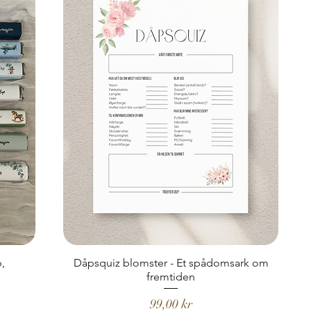
p,
Dåpsquiz blomster - Et spådomsark om
fremtiden
Pris
99,00 kr