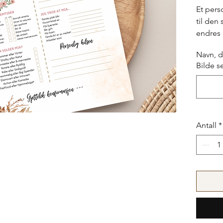
Et pers
til den
endres e
informa
Navn, d
til Dah
Bilde s
Kan end
førsteu
du ser 
justeres
Antall
*