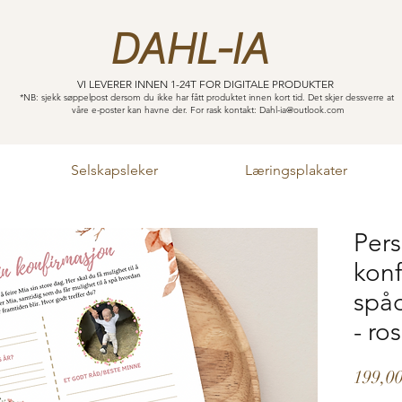
DAHL-IA
VI LEVERER INNEN 1-24T FOR DIGITALE PRODUKTER
*NB: sjekk søppelpost dersom du ikke har fått produktet innen kort tid. Det skjer dessverre at
våre e-poster kan havne der. For rask kontakt:
Dahl-ia@outlook.com
Selskapsleker
Læringsplakater
Pers
kon
spå
- ro
199,00