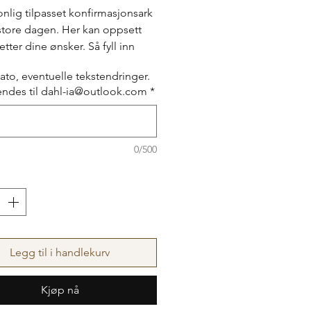
onlig tilpasset konfirmasjonsark
 store dagen. Her kan oppsett
tter dine ønsker. Så fyll inn
sjonen under og send et bilde
ato, eventuelle tekstendringer.
l-ia@outlook.com.
endes til dahl-ia@outlook.com
*
res videre etter du har mottatt
tkastet av spådomsarket dersom
noe mer! Farger kan også
.
0/500
Legg til i handlekurv
Kjøp nå