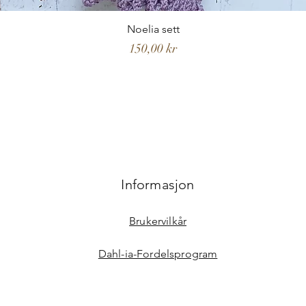
Noelia sett
Pris
150,00 kr
Informasjon
Brukervilkår
Dahl-ia-Fordelsprogram