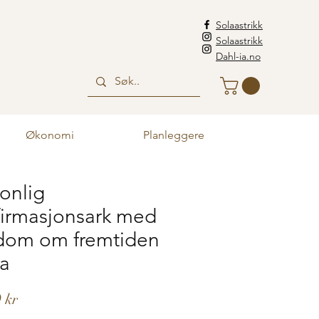
Solaastrikk
Solaastrikk
Dahl-ia.no
Økonomi
Planleggere
onlig
firmasjonsark med
dom om fremtiden
sa
Pris
 kr