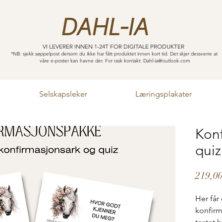
DAHL-IA
VI LEVERER INNEN 1-24T FOR DIGITALE PRODUKTER
*NB: sjekk søppelpost dersom du ikke har fått produktet innen kort tid. Det skjer dessverre at
våre e-poster kan havne der. For rask kontakt:
Dahl-ia@outlook.com
Selskapsleker
Læringsplakater
Konf
quiz
219,00
Her få
konfirm