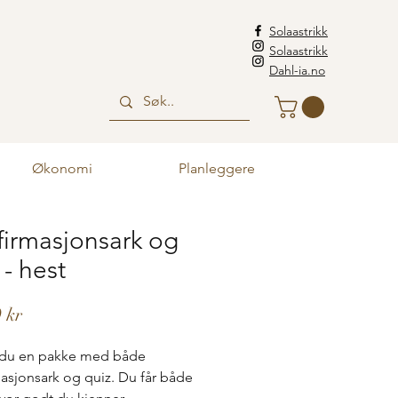
Solaastrikk
Solaastrikk
Dahl-ia.no
Økonomi
Planleggere
irmasjonsark og
 - hest
Pris
 kr
r du en pakke med både
asjonsark og quiz. Du får både