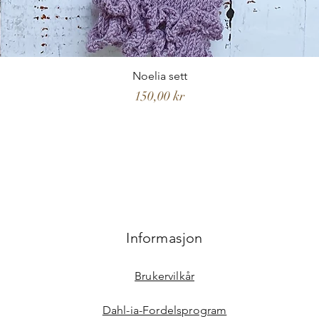
Noelia sett
Pris
150,00 kr
Informasjon
Brukervilkår
Dahl-ia-Fordelsprogram