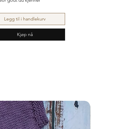
hvor godt du kjenner
anten samtidig som du får spå
den.
Legg til i handlekurv
 ikke endres.
Kjøp nå
Nyhet