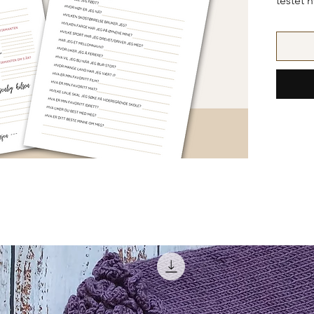
testet 
konfirm
fremti
NB! Kan