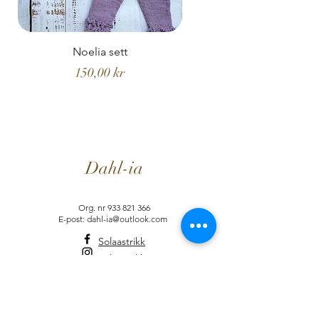
Noelia sett
Noelia hentesett
Pris
150,00 kr
Dahl-ia
Org. nr
933 821 366
E-post: dahl-ia@outlook.com
Solaastrikk
Solaastrikk
Selskapsleker.no