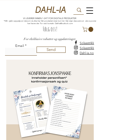
DAHL-IA
VI LEVERER INNEN 1-24T FOR DIGITALE PRODUKTER
*NB: sjekk søppelpost dersom du ikke har fått produktet innen kort tid. Det skjer dessverre at våre e-poster
kan havne der. For rask kontakt:
Dahl-ia@outlook.com
Følg oss!
For eksklusive rabatter og oppdateringer.
Solaastrikk
Email
Solaastrikk
Send
Dahl-ia.no