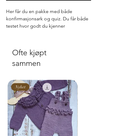
Her får du en pakke med både
konfirmasjonsark og quiz. Du får både
testet hvor godt du kjenner
konfirmanten samtidig som du får spå
fremtiden.
Ofte kjøpt
Kan endre tekst på konformasjonsarket
sammen
etter dine ønsker. Etter kjøp kontakter
vi deg ang. endringer. Quiz kan ikke
endres og mottas ved kjøp.
Nyhet
Nyhet