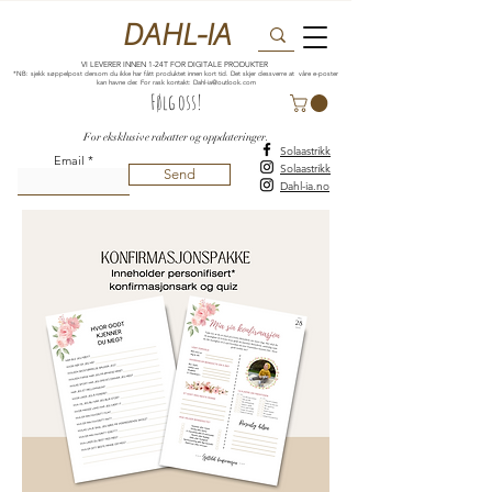
DAHL-IA
VI LEVERER INNEN 1-24T FOR DIGITALE PRODUKTER
*NB: sjekk søppelpost dersom du ikke har fått produktet innen kort tid. Det skjer dessverre at våre e-poster
kan havne der. For rask kontakt:
Dahl-ia@outlook.com
Følg oss!
For eksklusive rabatter og oppdateringer.
Solaastrikk
Email
Solaastrikk
Send
Dahl-ia.no