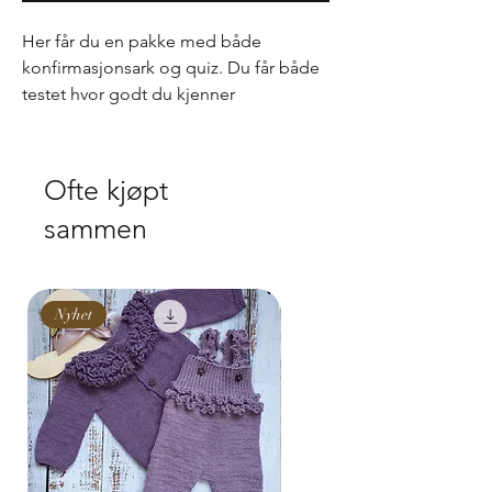
Her får du en pakke med både
konfirmasjonsark og quiz. Du får både
testet hvor godt du kjenner
konfirmanten samtidig som du får spå
fremtiden.
Ofte kjøpt
NB! Kan ikke endres.
sammen
Nyhet
Nyhet