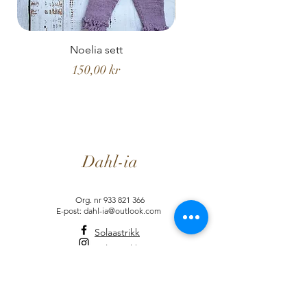
Noelia sett
Noelia hentesett
Pris
150,00 kr
Dahl-ia
Org. nr
933 821 366
E-post: dahl-ia@outlook.com
Solaastrikk
Solaastrikk
Selskapsleker.no