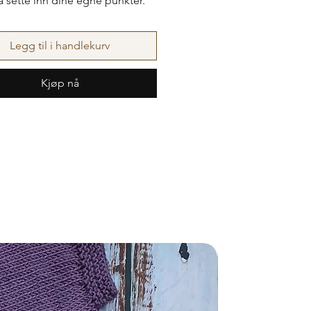
l å sette inn dine egne punkter.
Legg til i handlekurv
Kjøp nå
Nyhet