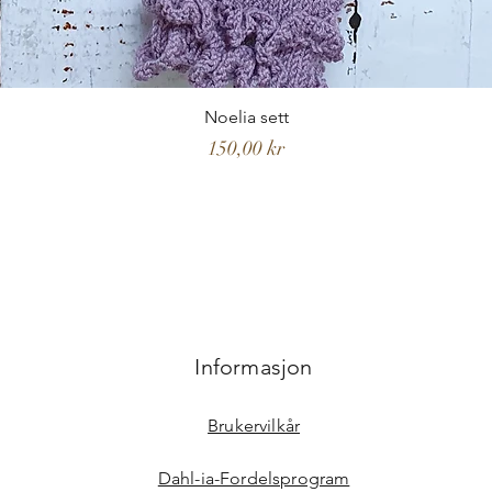
Noelia sett
Pris
150,00 kr
Informasjon
Brukervilkår
Dahl-ia-Fordelsprogram