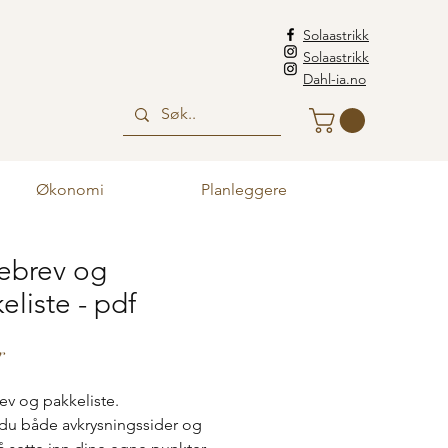
Solaastrikk
Solaastrikk
Dahl-ia.no
Økonomi
Planleggere
ebrev og
eliste - pdf
Pris
r
v og pakkeliste.
 du både avkrysningssider og