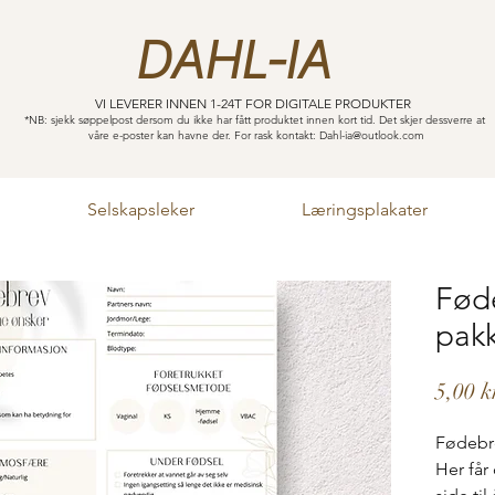
DAHL-IA
VI LEVERER INNEN 1-24T FOR DIGITALE PRODUKTER
*NB: sjekk søppelpost dersom du ikke har fått produktet innen kort tid. Det skjer dessverre at
våre e-poster kan havne der. For rask kontakt:
Dahl-ia@outlook.com
Selskapsleker
Læringsplakater
Fød
pakk
5,00 k
Fødebre
Her får