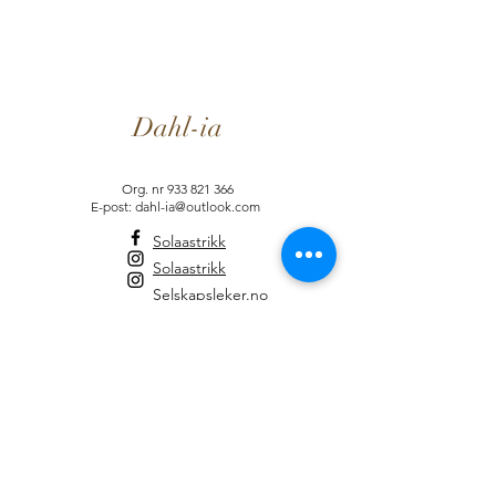
Dahl-ia
Org. nr
933 821 366
E-post: dahl-ia@outlook.com
Solaastrikk
Solaastrikk
Selskapsleker.no
Informasjon
Brukervilkår