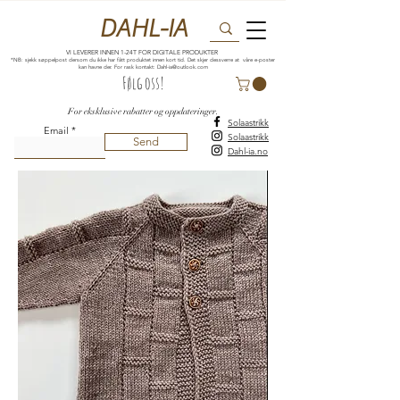
DAHL-IA
VI LEVERER INNEN 1-24T FOR DIGITALE PRODUKTER
*NB: sjekk søppelpost dersom du ikke har fått produktet innen kort tid. Det skjer dessverre at våre e-poster
kan havne der. For rask kontakt:
Dahl-ia@outlook.com
Følg oss!
For eksklusive rabatter og oppdateringer.
Solaastrikk
Email
Solaastrikk
Send
Dahl-ia.no