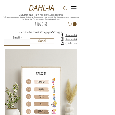
DAHL-IA
VI LEVERER INNEN 1-24T FOR DIGITALE PRODUKTER
*NB: sjekk søppelpost dersom du ikke har fått produktet innen kort tid. Det skjer dessverre at våre e-poster
kan havne der. For rask kontakt:
Dahl-ia@outlook.com
Følg oss!
For eksklusive rabatter og oppdateringer.
Solaastrikk
Email
Solaastrikk
Send
Dahl-ia.no