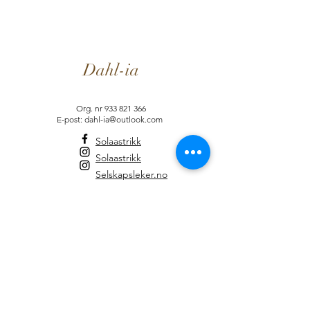
Dahl-ia
Org. nr
933 821 366
E-post: dahl-ia@outlook.com
Solaastrikk
Solaastrikk
Selskapsleker.no
Informasjon
Brukervilkår