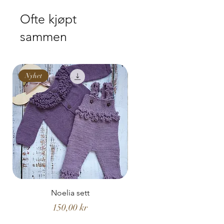
Ofte kjøpt
sammen
Nyhet
Nyhet
Noelia sett
Noelia hentesett
Pris
150,00 kr