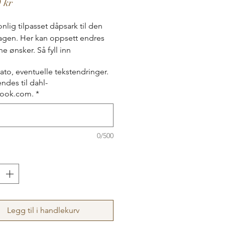
Pris
 kr
onlig tilpasset dåpsark til den
agen. Her kan oppsett endres
ne ønsker. Så fyll inn
sjonen under og send et bilde
ato, eventuelle tekstendringer.
l-ia@outlook.com. Kan også
endes til dahl-
til navnefest.
look.com.
*
res videre etter du har mottatt
tkastet av spådomsarket dersom
noe mer! Farger kan også
0/500
.
Legg til i handlekurv