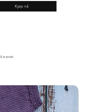
Kjøp nå
på e-post.
Nyhet