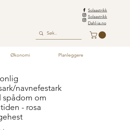
Solaastrikk
Solaastrikk
Dahl-ia.no
Økonomi
Planleggere
onlig
ark/navnefestark
 spådom om
tiden - rosa
gehest