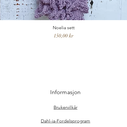
Noelia sett
Pris
150,00 kr
Informasjon
Brukervilkår
Dahl-ia-Fordelsprogram