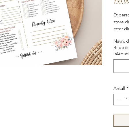
199,00
Et pers
store d
etter di
informa
Navn, d
til Dah
Bilde s
endres 
ia@out
Kan end
førsteu
du ser 
justeres
Antall
*