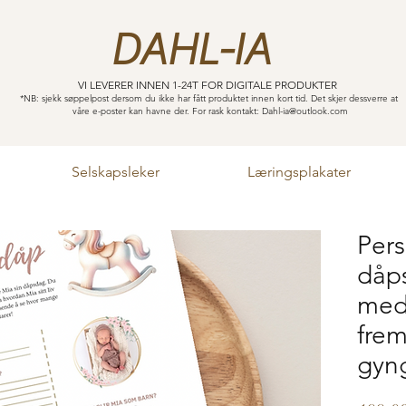
DAHL-IA
VI LEVERER INNEN 1-24T FOR DIGITALE PRODUKTER
*NB: sjekk søppelpost dersom du ikke har fått produktet innen kort tid. Det skjer dessverre at
våre e-poster kan havne der. For rask kontakt:
Dahl-ia@outlook.com
Selskapsleker
Læringsplakater
Pers
dåps
med
frem
gyn