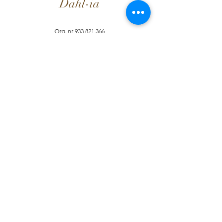
Dahl-ia
Org. nr
933 821 366
E-post: dahl-ia@outlook.com
Solaastrikk
Solaastrikk
Selskapsleker.no
Informasjon
Brukervilkår
Dahl-ia-Fordelsprogram