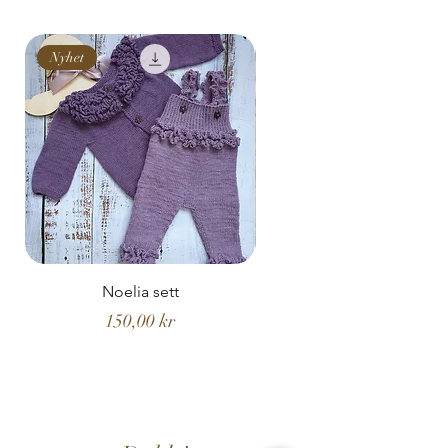
Nyhet
Nyhet
Noelia sett
Noelia hentesett
Pris
150,00 kr