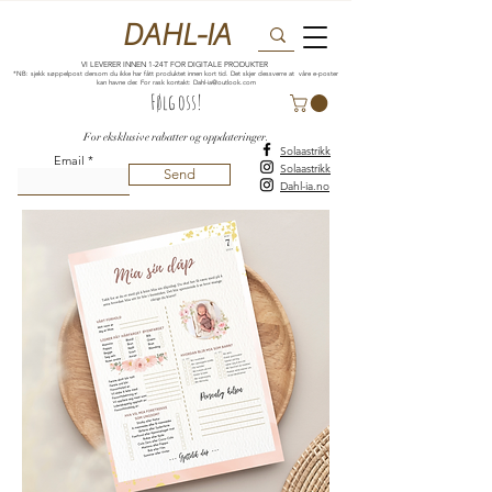
DAHL-IA
VI LEVERER INNEN 1-24T FOR DIGITALE PRODUKTER
*NB: sjekk søppelpost dersom du ikke har fått produktet innen kort tid. Det skjer dessverre at våre e-poster
kan havne der. For rask kontakt:
Dahl-ia@outlook.com
Følg oss!
For eksklusive rabatter og oppdateringer.
Solaastrikk
Email
Solaastrikk
Send
Dahl-ia.no