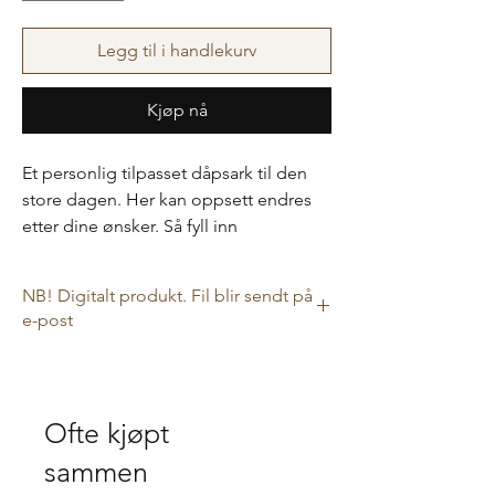
Legg til i handlekurv
Kjøp nå
Et personlig tilpasset dåpsark til den
store dagen. Her kan oppsett endres
etter dine ønsker. Så fyll inn
informasjonen under og send et bilde
til Dahl-ia@outlook.com. Kan også
NB! Digitalt produkt. Fil blir sendt på
endres til navnefest.
e-post
Kan endres videre etter du har mottatt
Dette er et digitalt produkt, så i kassen har
førsteutkastet av spådomsarket dersom
ikke leveringsalternativ noe betydning da
filen sendes til deg på e-post.
du ser noe mer! Farger kan også
Ofte kjøpt
justeres.
sammen