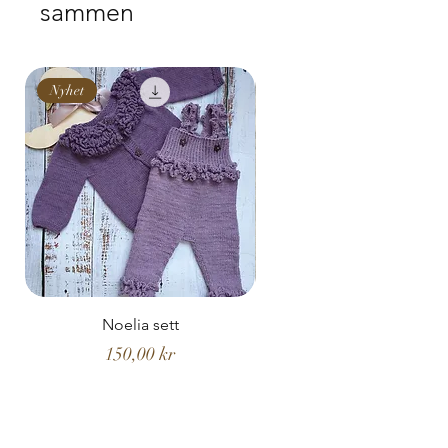
sammen
Nyhet
Nyhet
Noelia sett
Noelia hentesett
Pris
150,00 kr