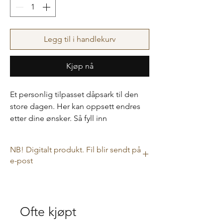
Legg til i handlekurv
Kjøp nå
Et personlig tilpasset dåpsark til den
store dagen. Her kan oppsett endres
etter dine ønsker. Så fyll inn
informasjonen under og send et bilde
til Dahl-ia@outlook.com. Kan også
NB! Digitalt produkt. Fil blir sendt på
endres til navnefest.
e-post
Kan endres videre etter du har mottatt
Dette er et digitalt produkt, så i kassen har
førsteutkastet av spådomsarket dersom
ikke leveringsalternativ noe betydning da
filen sendes til deg på e-post.
du ser noe mer! Farger kan også
Ofte kjøpt
justeres.