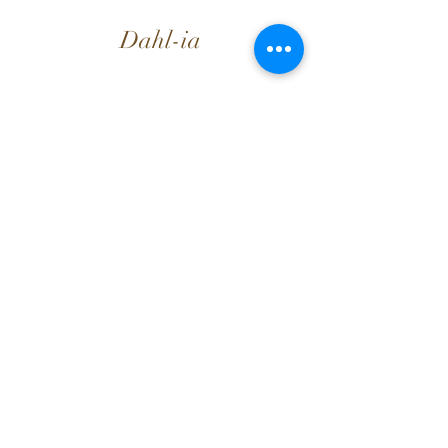
Dahl-ia
Org. nr
933 821 366
E-post: dahl-ia@outlook.com
Solaastrikk
Solaastrikk
Selskapsleker.no
Informasjon
Brukervilkår
Dahl-ia-Fordelsprogram