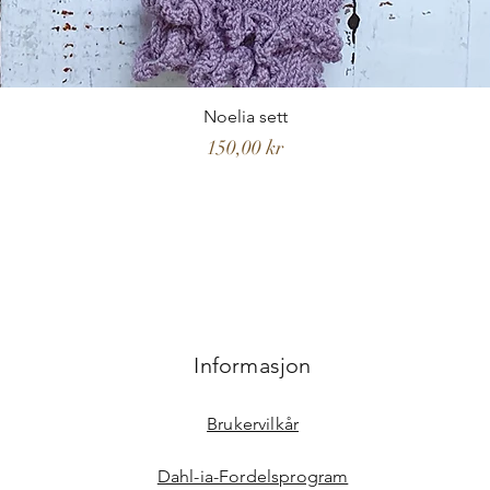
Noelia sett
Pris
150,00 kr
Informasjon
Brukervilkår
Dahl-ia-Fordelsprogram