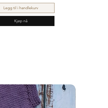
er: 0-1 (3) 6 (9) 12 (18) mnd.
Legg til i handlekurv
29 (32) 34 (36) 38 (42) cm.
Kjøp nå
de: 17 (19) 21 (22) 23 (25) cm.
rops Baby Merino ca. 100 (100)
0) 100 (100) gram.
s på p.3 med strikkefasthet 27
m.
Nyhet