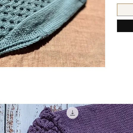
Størrels
Mål:
Lengde: 
Brystvid
Garn: D
100 (10
Strikke
m/10 c