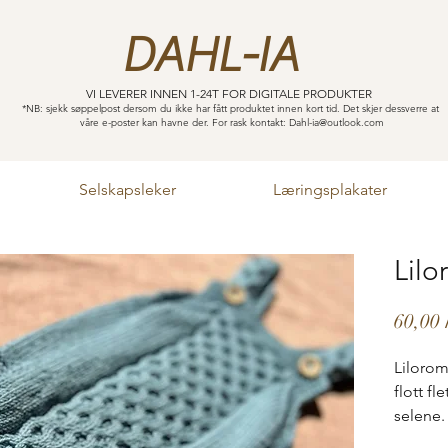
DAHL-IA
VI LEVERER INNEN 1-24T FOR DIGITALE PRODUKTER
*NB: sjekk søppelpost dersom du ikke har fått produktet innen kort tid. Det skjer dessverre at
våre e-poster kan havne der. For rask kontakt:
Dahl-ia@outlook.com
Selskapsleker
Læringsplakater
Lil
60,00 
Lilorom
flott f
selene.
Lilojak