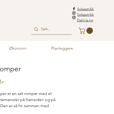
Solaastrikk
Solaastrikk
Dahl-ia.no
Økonomi
Planleggere
oromper
Pris
kr
per er en søt romper med et
lettemønster på framsiden og på
 Den er så fin sammen med
ke og Lilokyse