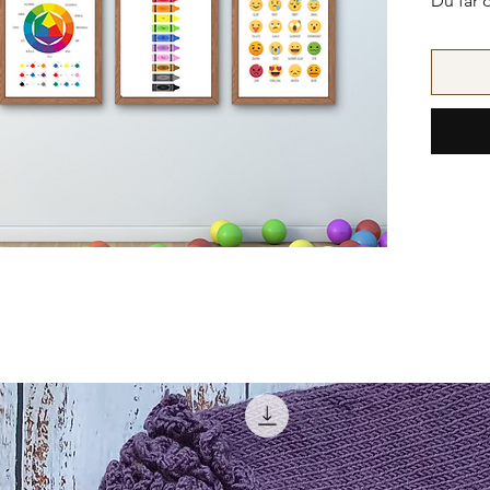
Du får 
oppdate
Innehol
- Krop
- Måne
- Årstid
- Farge
- med m