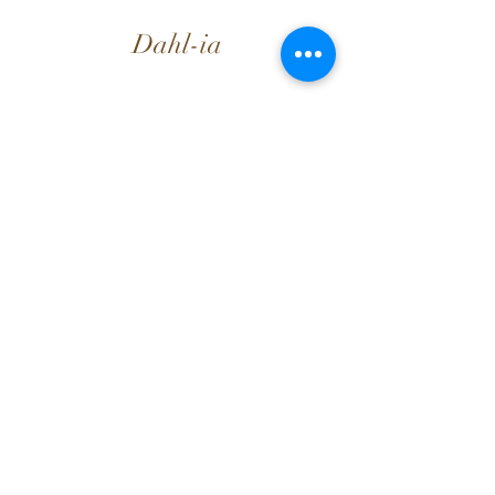
Dahl-ia
Org. nr
933 821 366
E-post: dahl-ia@outlook.com
Solaastrikk
Solaastrikk
Selskapsleker.no
Informasjon
Brukervilkår
Dahl-ia-Fordelsprogram