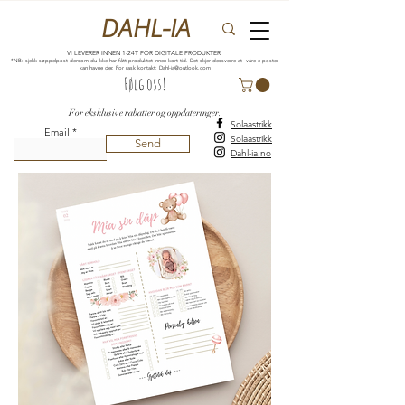
DAHL-IA
VI LEVERER INNEN 1-24T FOR DIGITALE PRODUKTER
*NB: sjekk søppelpost dersom du ikke har fått produktet innen kort tid. Det skjer dessverre at våre e-poster
kan havne der. For rask kontakt:
Dahl-ia@outlook.com
Følg oss!
For eksklusive rabatter og oppdateringer.
Solaastrikk
Email
Solaastrikk
Send
Dahl-ia.no