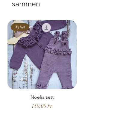
sammen
Nyhet
Nyhet
Noelia sett
Noelia hentesett
Pris
150,00 kr