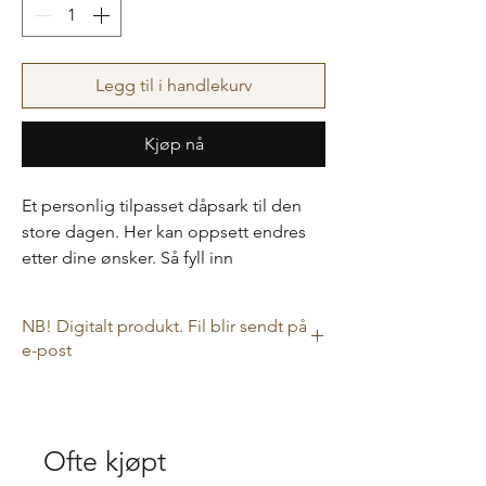
Legg til i handlekurv
Kjøp nå
Et personlig tilpasset dåpsark til den
store dagen. Her kan oppsett endres
etter dine ønsker. Så fyll inn
informasjonen under og send et bilde
til Dahl-ia@outlook.com. Kan også
NB! Digitalt produkt. Fil blir sendt på
endres til navnefest.
e-post
Kan endres videre etter du har mottatt
Dette er et digitalt produkt, så i kassen har
førsteutkastet av spådomsarket dersom
ikke leveringsalternativ noe betydning da
filen sendes til deg på e-post.
du ser noe mer! Farger kan også
Ofte kjøpt
justeres.