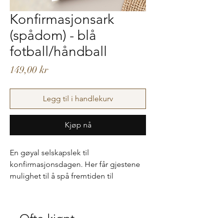
Konfirmasjonsark
(spådom) - blå
fotball/håndball
Pris
149,00 kr
Legg til i handlekurv
Kjøp nå
En gøyal selskapslek til
konfirmasjonsdagen. Her får gjestene
mulighet til å spå fremtiden til
konfirmanten samt gi gode råd. Arkene
spares på og kan tas frem ved en
senere annledning, f.eks. 20-årsdag