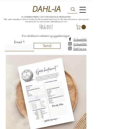
DAHL-IA
VI LEVERER INNEN 1-24T FOR DIGITALE PRODUKTER
*NB: sjekk søppelpost dersom du ikke har fått produktet innen kort tid. Det skjer dessverre at våre e-poster
kan havne der. For rask kontakt:
Dahl-ia@outlook.com
Følg oss!
For eksklusive rabatter og oppdateringer.
Solaastrikk
Email
Solaastrikk
Send
Dahl-ia.no