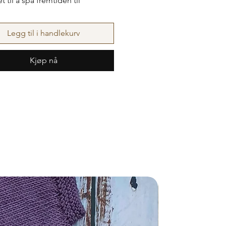
 til å spå fremtiden til
anten samt gi gode råd. Arkene
på og kan tas frem ved en
Legg til i handlekurv
annledning, f.eks. 20-årsdag
nere. Hvem får flest riktig?
Kjøp nå
 ikke endres.
Nyhet