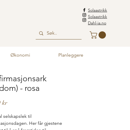
Solaastrikk
Solaastrikk
Dahl-ia.no
Økonomi
Planleggere
irmasjonsark
dom) - rosa
Pris
 kr
l selskapslek til
asjonsdagen. Her får gjestene