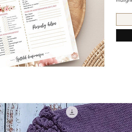
mulighet
konfirm
spares 
senere 
eller se
NB! Kan