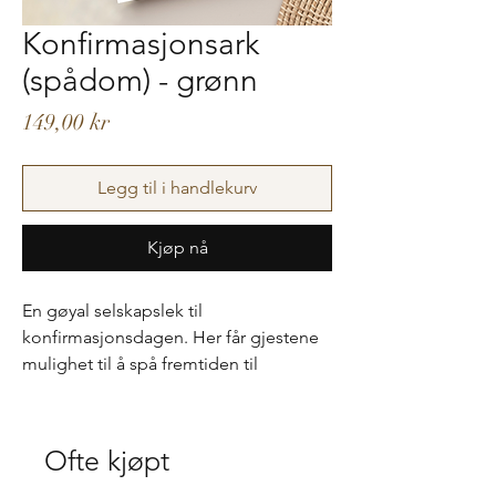
Konfirmasjonsark
(spådom) - grønn
Pris
149,00 kr
Legg til i handlekurv
Kjøp nå
En gøyal selskapslek til
konfirmasjonsdagen. Her får gjestene
mulighet til å spå fremtiden til
konfirmanten samt gi gode råd. Arkene
spares på og kan tas frem ved en
senere annledning, f.eks. 20-årsdag
Ofte kjøpt
eller senere. Hvem får flest riktig?