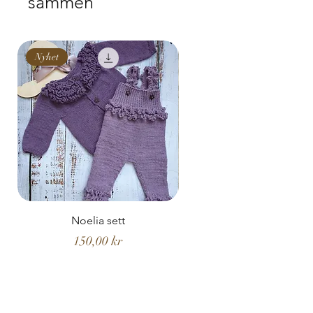
sammen
NB! Kan ikke endres.
Nyhet
Nyhet
Noelia sett
Noelia hentesett
Pris
150,00 kr