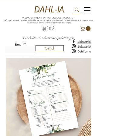
DAHL-IA
VI LEVERER INNEN 1-24T FOR DIGITALE PRODUKTER
*NB: sjekk søppelpost dersom du ikke har fått produktet innen kort tid. Det skjer dessverre at våre e-poster
kan havne der. For rask kontakt:
Dahl-ia@outlook.com
Følg oss!
For eksklusive rabatter og oppdateringer.
Solaastrikk
Email
Solaastrikk
Send
Dahl-ia.no