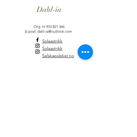
Dahl-ia
Org. nr
933 821 366
E-post: dahl-ia@outlook.com
Solaastrikk
Solaastrikk
Selskapsleker.no
Informasjon
Brukervilkår
Dahl-ia-Fordelsprogram