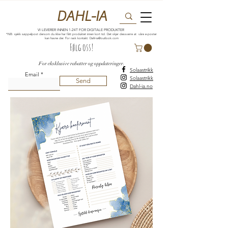
DAHL-IA
VI LEVERER INNEN 1-24T FOR DIGITALE PRODUKTER
*NB: sjekk søppelpost dersom du ikke har fått produktet innen kort tid. Det skjer dessverre at våre e-poster
kan havne der. For rask kontakt:
Dahl-ia@outlook.com
Følg oss!
For eksklusive rabatter og oppdateringer.
Solaastrikk
Email
Solaastrikk
Send
Dahl-ia.no