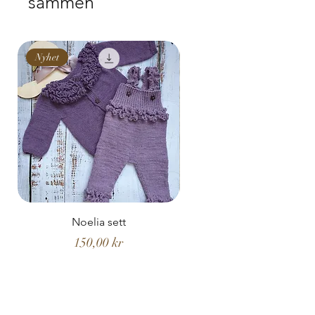
sammen
NB! Kan ikke endres.
Nyhet
Nyhet
Noelia sett
Noelia hentesett
Pris
150,00 kr