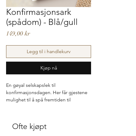
Konfirmasjonsark
(spådom) - Blå/gull
Pris
149,00 kr
Legg til i handlekurv
Kjøp nå
En gøyal selskapslek til
konfirmasjonsdagen. Her får gjestene
mulighet til å spå fremtiden til
konfirmanten samt gi gode råd. Arkene
spares på og kan tas frem ved en
senere annledning, f.eks. 20-årsdag
Ofte kjøpt
eller senere. Hvem får flest riktig?