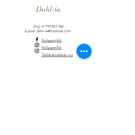
Dahl-ia
Org. nr
933 821 366
E-post: dahl-ia@outlook.com
Solaastrikk
Solaastrikk
Selskapsleker.no
Informasjon
Brukervilkår
Dahl-ia-Fordelsprogram