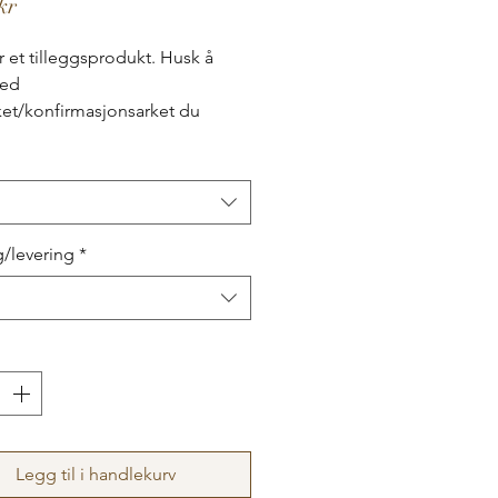
Pris
kr
r et tilleggsprodukt. Husk å
ved
et/konfirmasjonsarket du
 tillegg.
/levering
*
Legg til i handlekurv