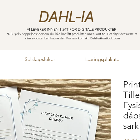
DAHL-IA
VI LEVERER INNEN 1-24T FOR DIGITALE PRODUKTER
*NB: sjekk søppelpost dersom du ikke har fått produktet innen kort tid. Det skjer dessverre at
våre e-poster kan havne der. For rask kontakt:
Dahl-ia@outlook.com
Selskapsleker
Læringsplakater
Prin
Till
Fysi
dåps
sark