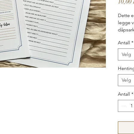
10,00 
Dette e
legge 
dåpsark
ønsker i
Antall
*
Velg
Henting
Velg
Antall
*