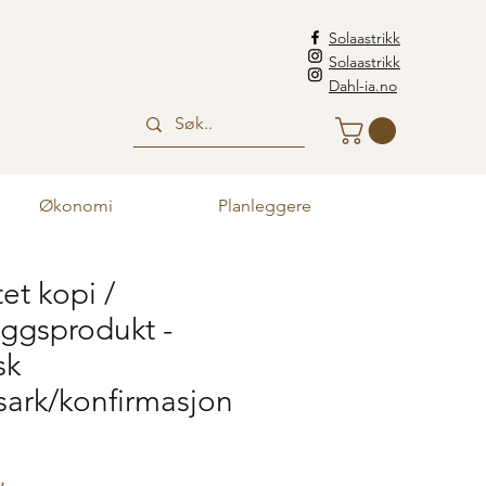
Solaastrikk
Solaastrikk
Dahl-ia.no
Økonomi
Planleggere
tet kopi /
eggsprodukt -
sk
ark/konfirmasjon