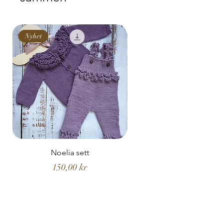
Nyhet
Nyhet
Noelia sett
Noelia hentesett
Pris
150,00 kr