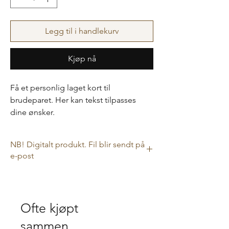
Legg til i handlekurv
Kjøp nå
Få et personlig laget kort til
brudeparet. Her kan tekst tilpasses
dine ønsker.
Dette er et digitalt produkt. Du må selv
kjøpe ramme. Kan derfor tilpasses
NB! Digitalt produkt. Fil blir sendt på
både til A4 og A5.
e-post
Dette er et digitalt produkt, så i kassen har
ikke leveringsalternativ noe betydning da
filen sendes til deg på e-post.
Ofte kjøpt
sammen