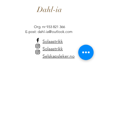
Dahl-ia
Org. nr
933 821 366
E-post: dahl-ia@outlook.com
Solaastrikk
Solaastrikk
Selskapsleker.no
Informasjon
Brukervilkår
Dahl-ia-Fordelsprogram