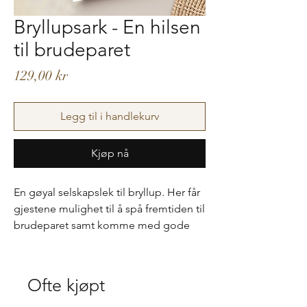
Bryllupsark - En hilsen
til brudeparet
Pris
129,00 kr
Legg til i handlekurv
Kjøp nå
En gøyal selskapslek til bryllup. Her får
gjestene mulighet til å spå fremtiden til
brudeparet samt komme med gode
råd. Arkene spares på og blir et gøyalt
minne fra livets fest.
Ofte kjøpt
NB! Kan ikke endres.