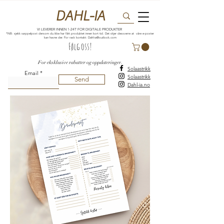
DAHL-IA
VI LEVERER INNEN 1-24T FOR DIGITALE PRODUKTER
*NB: sjekk søppelpost dersom du ikke har fått produktet innen kort tid. Det skjer dessverre at våre e-poster
kan havne der. For rask kontakt:
Dahl-ia@outlook.com
Følg oss!
For eksklusive rabatter og oppdateringer.
Solaastrikk
Email
Solaastrikk
Send
Dahl-ia.no