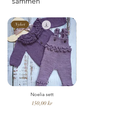
sammen
Nyhet
Nyhet
Noelia sett
Noelia hentesett
Pris
150,00 kr