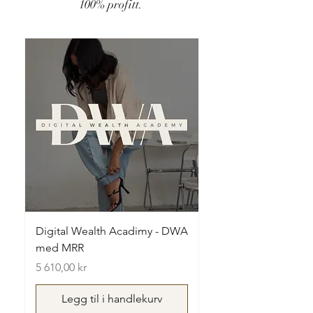
100% profitt.
Digital Wealth Acadimy - DWA
med MRR
Pris
5 610,00 kr
Legg til i handlekurv