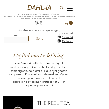
DAHL-IA
VI LEVERER INNEN 1-24T FOR DIGITALE PRODUKTER
*NB: sjekk søppelpost dersom du ikke har fått produktet innen kort tid. Det skjer dessverre at våre e-poster
kan havne der. For rask kontakt:
Dahl-ia@outlook.com
Følg oss!
For eksklusive rabatter og oppdateringer.
Solaastrikk
Email
Solaastrikk
Send
Dahl-ia.no
Digital markedsføring
Her finner du ulike kurs innen digital
markedsføring. Disse vil hjelpe deg å vokse,
samtidig som de bidrar til å øke synligheten
din på nett. Kursene kan videreselges. Kjøper
du kurs gjennom oss vil du også få
oppfølging av oss helt gratis slik at vi kan
hjelpe deg nå dine mål.
THE REEL TEA