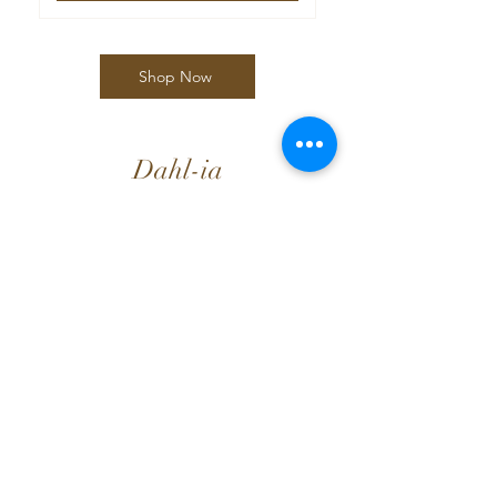
Shop Now
Dahl-ia
Org. nr
933 821 366
E-post: dahl-ia@outlook.com
Solaastrikk
Solaastrikk
Selskapsleker.no
Informasjon